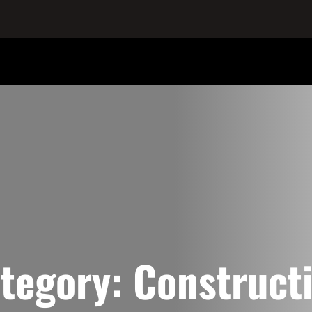
tegory:
Construct