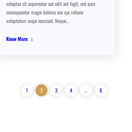
voluptas sit aspernatur aut odit aut fugit, sed quia
consequuntur magni dolores eos qui ratione
voluptatem sequi nesciunt. Neque…
Know More
1
2
3
4
…
6